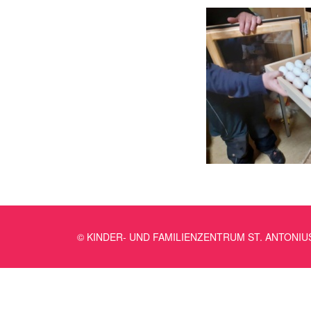
© KINDER- UND FAMILIENZENTRUM ST. ANTONIU