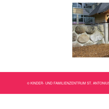
© KINDER- UND FAMILIENZENTRUM ST. ANTONIU