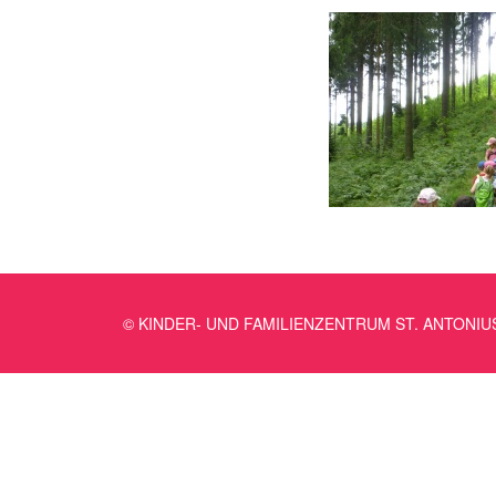
© KINDER- UND FAMILIENZENTRUM ST. ANTONIU