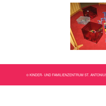
© KINDER- UND FAMILIENZENTRUM ST. ANTONIU