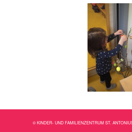
© KINDER- UND FAMILIENZENTRUM ST. ANTONIU