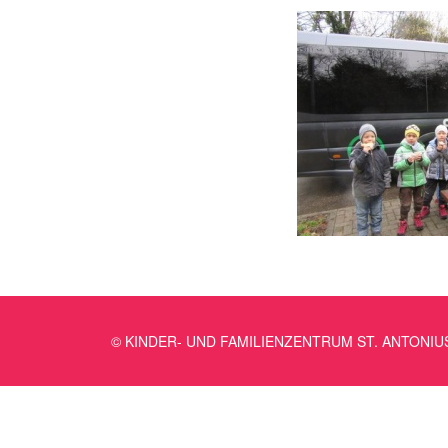
© KINDER- UND FAMILIENZENTRUM ST. ANTONIU