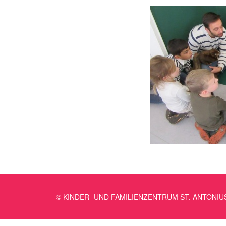
© KINDER- UND FAMILIENZENTRUM ST. ANTONIU