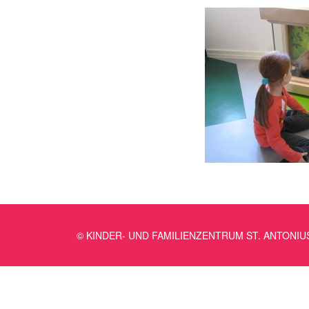
© KINDER- UND FAMILIENZENTRUM ST. ANTONIU