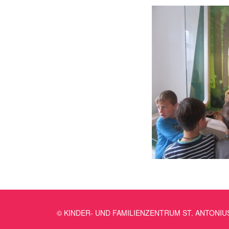
© KINDER- UND FAMILIENZENTRUM ST. ANTONIU