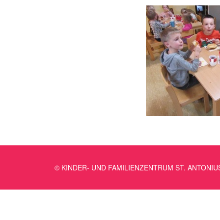
© KINDER- UND FAMILIENZENTRUM ST. ANTONIU