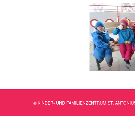
© KINDER- UND FAMILIENZENTRUM ST. ANTONIU