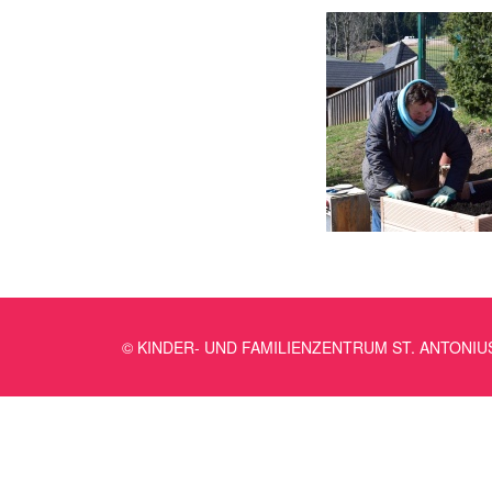
© KINDER- UND FAMILIENZENTRUM ST. ANTONIU