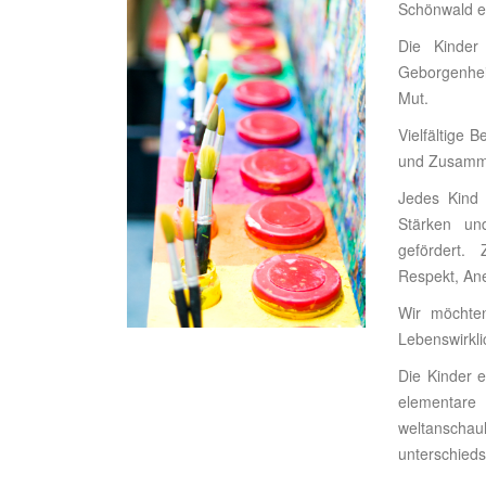
Schönwald e
Die Kinder
Geborgenhei
Mut.
Vielfältige
und Zusamm
Jedes Kind w
Stärken u
gefördert.
Respekt, An
Wir möchten
Lebenswirklic
Die Kinder 
elementare 
weltanscha
unterschieds